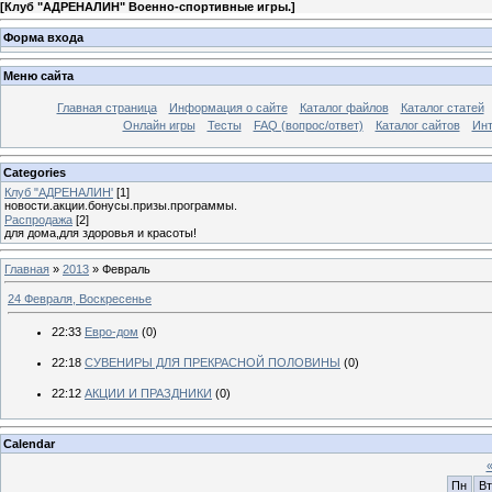
[
Клуб "АДРЕНАЛИН" Военно-спортивные игры.
]
Форма входа
Меню сайта
Главная страница
Информация о сайте
Каталог файлов
Каталог статей
Онлайн игры
Тесты
FAQ (вопрос/ответ)
Каталог сайтов
Инт
Categories
Клуб "АДРЕНАЛИН'
[1]
новости.акции.бонусы.призы.программы.
Распродажа
[2]
для дома,для здоровья и красоты!
Главная
»
2013
»
Февраль
24 Февраля, Воскресенье
22:33
Евро-дом
(0)
22:18
СУВЕНИРЫ ДЛЯ ПРЕКРАСНОЙ ПОЛОВИНЫ
(0)
22:12
АКЦИИ И ПРАЗДНИКИ
(0)
Calendar
Пн
Вт