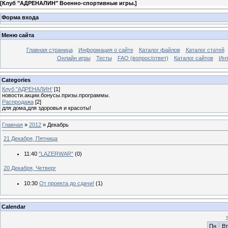
[
Клуб "АДРЕНАЛИН" Военно-спортивные игры.
]
Форма входа
Меню сайта
Главная страница
Информация о сайте
Каталог файлов
Каталог статей
Онлайн игры
Тесты
FAQ (вопрос/ответ)
Каталог сайтов
Инт
Categories
Клуб "АДРЕНАЛИН'
[1]
новости.акции.бонусы.призы.программы.
Распродажа
[2]
для дома,для здоровья и красоты!
Главная
»
2012
»
Декабрь
21 Декабря, Пятница
11:40
"LAZERWAR"
(0)
20 Декабря, Четверг
10:30
От проекта до сдачи!
(1)
Calendar
Пн
Вт