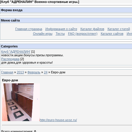
[
Клуб "АДРЕНАЛИН" Военно-спортивные игры.
]
Форма входа
Меню сайта
Главная страница
Информация о сайте
Каталог файлов
Каталог статей
Онлайн игры
Тесты
FAQ (вопрос/ответ)
Каталог сайтов
Инт
Categories
Клуб "АДРЕНАЛИН'
[1]
новости.акции.бонусы.призы.программы.
Распродажа
[2]
для дома,для здоровья и красоты!
Главная
»
2013
»
Февраль
»
24
» Евро-дом
Евро-дом
http://euro-house.ucoz.ru/
Всего комментариев
:
0