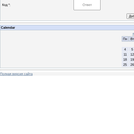
Код *:
Calendar
Пн
Вт
4
5
11
12
18
19
25
26
Полная версия сайта