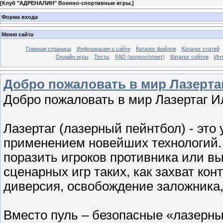
[
Клуб "АДРЕНАЛИН" Военно-спортивные игры.
]
Форма входа
Меню сайта
Главная страница
Информация о сайте
Каталог файлов
Каталог статей
Онлайн игры
Тесты
FAQ (вопрос/ответ)
Каталог сайтов
Инт
Добро пожаловать в мир Лазерта
Добро пожаловать в мир Лазертаг 
Лазертаг (лазерный пейнтбол) - это 
применением новейших технологий. 
поразить игроков противника или в
сценарных игр таких, как захват ко
диверсия, освобождение заложника, 
Вместо пуль – безопасные «лазерны